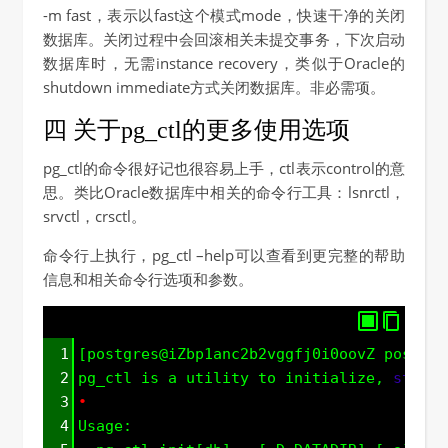
-m fast，表示以fast这个模式mode，快速干净的关闭
数据库。关闭过程中会回滚相关未提交事务，下次启动
数据库时，无需instance recovery，类似于Oracle的
shutdown immediate方式关闭数据库。非必需项。
四 关于pg_ctl的更多使用选项
pg_ctl的命令很好记也很容易上手，ctl表示control的意
思。类比Oracle数据库中相关的命令行工具：lsnrctl，
srvctl，crsctl。
命令行上执行，pg_ctl –help可以查看到更完整的帮助
信息和相关命令行选项和参数。
1
[postgres@iZbp1anc2b2vggfj0i0oovZ postgre
2
pg_ctl is a utility to initialize, 
start
,
3
•
4
Usage: