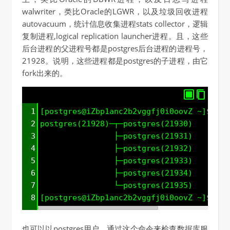
walwriter，类比Oracle的LGWR，以及垃圾回收进程
autovacuum，统计信息收集进程stats collector，逻辑
复制进程,logical replication launcher进程。且，这些
后台进程的父进程号都是postgres后台进程的进程号，
21928。说明，这些进程都是postgres的子进程，由它
fork出来的。
1
[postgres@iZbp1anc2b2vggfj0i0oovZ ~]
$ pst
2
postgres(21928)─┬─postgres(21930)
3
                ├─postgres(21931)
4
                ├─postgres(21932)
5
                ├─postgres(21933)
6
                ├─postgres(21934)
7
                └─postgres(21935)
8
[postgres@iZbp1anc2b2vggfj0i0oovZ ~]
$
也可以以postgres用户，通过这个命令来检查数据库服