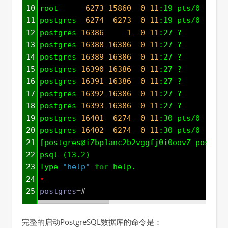
10
root      
6273
15860
0
11
:19 pts/0    
00
11
postgres  
6274
6273
0
11
:19 pts/0    
00
12
postgres 
16386
1
0
11
:27 ?        
00
13
postgres 
16388
16386
0
11
:27 ?        
00
14
postgres 
16389
16386
0
11
:27 ?        
00
15
postgres 
16390
16386
0
11
:27 ?        
00
16
postgres 
16391
16386
0
11
:27 ?        
00
17
postgres 
16392
16386
0
11
:27 ?        
00
18
postgres 
16393
16386
0
11
:27 ?        
00
19
postgres 
16401
6274
0
11
:30 pts/0    
00
20
postgres 
16402
6274
0
11
:30 pts/0    
00
21
[postgres@iZbp1anc2b2vggfj0i0oovZ postgre
22
psql (13.2)
23
Type 
"help"
for
 help.
24
•
25
postgres
=
# 
完整的启动PostgreSQL数据库的命令是：