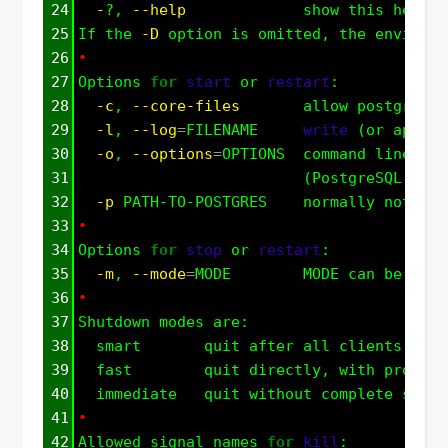
24
-
?, 
--help
             show this help, 
25
If the 
-D
 option is omitted, the environm
26
•
27
Options 
for
start
 or 
restart
:
28
-c
, 
--core-files
       allow postgres t
29
-l
, 
--log
=
FILENAME     
write
 (or append
30
-o
, 
--options
=
OPTIONS  command line opt
31
                         (PostgreSQL serv
32
-p
 PATH-TO-POSTGRES    normally not nec
33
•
34
Options 
for
stop
 or 
restart
:
35
-m
, 
--mode
=
MODE        MODE can be 
"sma
36
•
37
Shutdown modes are:
38
  smart       quit after all clients have
39
  fast        quit directly, with proper 
40
  immediate   quit without complete shutd
41
•
42
Allowed signal names 
for
kill
: