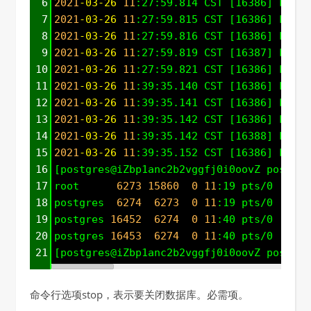
6
2021
-03-26
11
:27:59.814 CST [16386] LOG: 
7
2021
-03-26
11
:27:59.815 CST [16386] LOG: 
8
2021
-03-26
11
:27:59.816 CST [16386] LOG: 
9
2021
-03-26
11
:27:59.819 CST [16387] LOG: 
10
2021
-03-26
11
:27:59.821 CST [16386] LOG: 
11
2021
-03-26
11
:39:35.140 CST [16386] LOG: 
12
2021
-03-26
11
:39:35.141 CST [16386] LOG: 
13
2021
-03-26
11
:39:35.142 CST [16386] LOG: 
14
2021
-03-26
11
:39:35.142 CST [16388] LOG: 
15
2021
-03-26
11
:39:35.152 CST [16386] LOG: 
16
[postgres@iZbp1anc2b2vggfj0i0oovZ postgre
17
root      
6273
15860
0
11
:19 pts/0    
00
18
postgres  
6274
6273
0
11
:19 pts/0    
00
19
postgres 
16452
6274
0
11
:40 pts/0    
00
20
postgres 
16453
6274
0
11
:40 pts/0    
00
21
[postgres@iZbp1anc2b2vggfj0i0oovZ postgre
命令行选项stop，表示要关闭数据库。必需项。