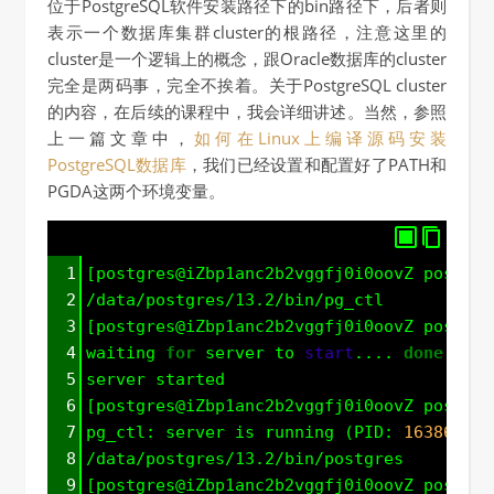
位于PostgreSQL软件安装路径下的bin路径下，后者则
表示一个数据库集群cluster的根路径，注意这里的
cluster是一个逻辑上的概念，跟Oracle数据库的cluster
完全是两码事，完全不挨着。关于PostgreSQL cluster
的内容，在后续的课程中，我会详细讲述。当然，参照
上一篇文章中，
如何在Linux上编译源码安装
PostgreSQL数据库
，我们已经设置和配置好了PATH和
PGDA这两个环境变量。
1
[postgres@iZbp1anc2b2vggfj0i0oovZ postgre
2
/data/postgres/13.2/bin/pg_ctl
3
[postgres@iZbp1anc2b2vggfj0i0oovZ postgre
4
waiting 
for
 server to 
start
.... 
done
5
server started
6
[postgres@iZbp1anc2b2vggfj0i0oovZ postgre
7
pg_ctl: server is running (PID: 
16386
)
8
/data/postgres/13.2/bin/postgres
9
[postgres@iZbp1anc2b2vggfj0i0oovZ postgre