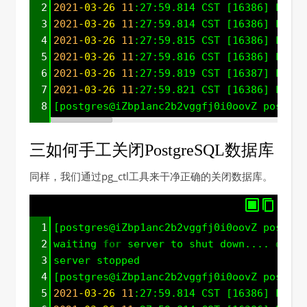
2
2021
-03-26
11
:27:59.814 CST [16386] LOG: 
3
2021
-03-26
11
:27:59.814 CST [16386] LOG: 
4
2021
-03-26
11
:27:59.815 CST [16386] LOG: 
5
2021
-03-26
11
:27:59.816 CST [16386] LOG: 
6
2021
-03-26
11
:27:59.819 CST [16387] LOG: 
7
2021
-03-26
11
:27:59.821 CST [16386] LOG: 
8
[postgres@iZbp1anc2b2vggfj0i0oovZ postgre
三如何手工关闭PostgreSQL数据库
同样，我们通过pg_ctl工具来干净正确的关闭数据库。
1
[postgres@iZbp1anc2b2vggfj0i0oovZ postgre
2
waiting 
for
 server to shut down.... 
done
3
server stopped
4
[postgres@iZbp1anc2b2vggfj0i0oovZ postgre
5
2021
-03-26
11
:27:59.814 CST [16386] LOG: 