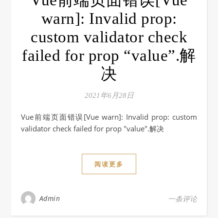
Vue前端页面错误[Vue
warn]: Invalid prop:
custom validator check
failed for prop “value”.解
决
2021年6月28日
Vue前端页面错误[Vue warn]: Invalid prop: custom
validator check failed for prop "value".解决
阅读更多
Admin
一条评论