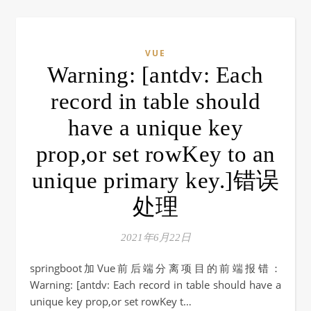
VUE
Warning: [antdv: Each
record in table should
have a unique key
prop,or set rowKey to an
unique primary key.]错误
处理
2021年6月22日
springboot加Vue前后端分离项目的前端报错：
Warning: [antdv: Each record in table should have a
unique key prop,or set rowKey t…