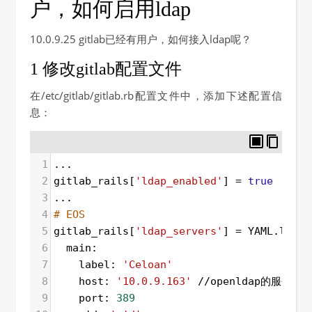
户，如何启用ldap
10.0.9.25 gitlab已经有用户，如何接入ldap呢？
1 修改gitlab配置文件
在/etc/gitlab/gitlab.rb配置文件中，添加下述配置信
息：
1
...
2
gitlab_rails[
'ldap_enabled'
] 
=
true
3
...
4
# EOS
5
gitlab_rails[
'ldap_servers'
] 
=
 YAML.load 
6
  main:
7
    label: 
'Celoan'
8
    host: 
'10.0.9.163'
 //openldap的服务器I
9
    port: 
389