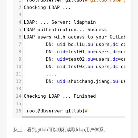
1
[root@dbserver gitlab]
# gitlab-rake gitla
2
Checking LDAP ...
3
4
LDAP: ... Server: ldapmain
5
LDAP authentication... Success
6
LDAP users with access to your GitLab ser
7
        DN: 
uid
=
bo.liu
,ou
=
users
,dc
=
celoan
8
        DN: 
uid
=
test01
,ou
=
users
,dc
=
celoan
9
        DN: 
uid
=
test02
,ou
=
users
,dc
=
celoan
10
        DN: 
uid
=
test03
,ou
=
users
,dc
=
celoan
11
        ....
12
        DN: 
uid
=
shuichang.jiang
,ou
=
users
,
13
14
Checking LDAP ... Finished
15
16
[root@dbserver gitlab]
# 
从上，看到gitlab可以顺利读取ldap用户体系。