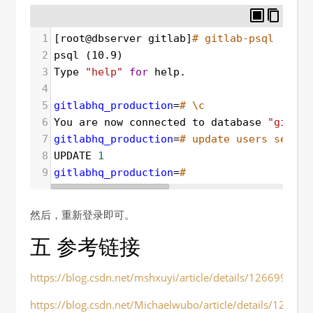
1
[root@dbserver gitlab]
# gitlab-psql 
2
psql (10.9)
3
Type 
"help"
for
 help.
4
5
gitlabhq_production
=
# \c
6
You are now connected to database 
"gitlab
7
gitlabhq_production
=
# update users set em
8
UPDATE 
1
9
gitlabhq_production
=
# 
然后，重新登录即可。
五 参考链接
https://blog.csdn.net/mshxuyi/article/details/126699098
https://blog.csdn.net/Michaelwubo/article/details/12686