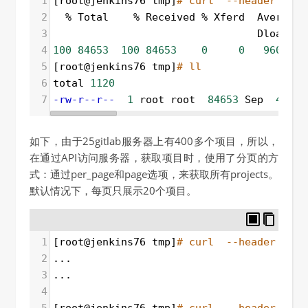
1
[root@jenkins76 tmp]
# curl  --header "PRI
2
  % Total    % Received % Xferd  Average 
3
                                 Dload  U
4
100
84653
100
84653
0
0
9605
5
[root@jenkins76 tmp]
# ll
6
total 
1120
7
-rw-r--r--
1
 root root  
84653
 Sep  
4
14
:
如下，由于25gitlab服务器上有400多个项目，所以，
在通过API访问服务器，获取项目时，使用了分页的方
式：通过per_page和page选项，来获取所有projects。
默认情况下，每页只展示20个项目。
1
[root@jenkins76 tmp]
# curl  --header "PRI
2
...
3
...
4
5
[root@jenkins76 tmp]
# curl  --header "PRI