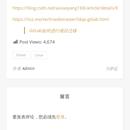
https://blog.csdn.net/aixiaoyang168/article/details/8025
https://lisz.me/tech/webmaster/ldap-gitlab.html
GitLab如何进行项目迁移
Post Views:
4,674
Gitlab
Linux
作者
Admin
0评论
留言
要发表评论，您必须先
登录
。