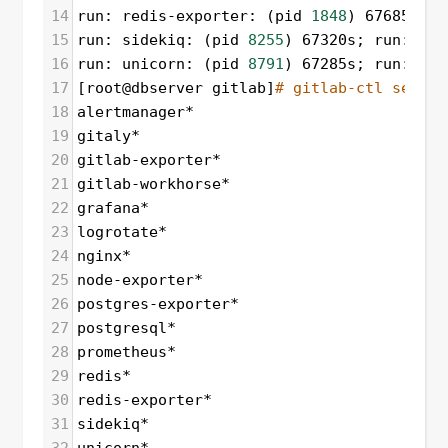
14
run: redis-exporter: (pid 
1848
) 67685s; r
15
run: sidekiq: (pid 
8255
) 67320s; run: log
16
run: unicorn: (pid 
8791
) 67285s; run: log
17
[root@dbserver gitlab]
# gitlab-ctl servic
18
alertmanager*
19
gitaly*
20
gitlab-exporter*
21
gitlab-workhorse*
22
grafana*
23
logrotate*
24
nginx*
25
node-exporter*
26
postgres-exporter*
27
postgresql*
28
prometheus*
29
redis*
30
redis-exporter*
31
sidekiq*