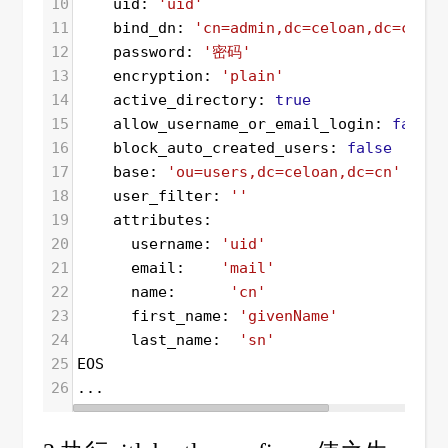
10
    uid: 
'uid'
11
    bind_dn: 
'cn=admin,dc=celoan,dc=cn'
12
    password: 
'密码'
13
    encryption: 
'plain'
14
    active_directory: 
true
15
    allow_username_or_email_login: 
false
16
    block_auto_created_users: 
false
17
    base: 
'ou=users,dc=celoan,dc=cn'
18
    user_filter: 
''
19
    attributes:
20
      username: 
'uid'
21
      email:    
'mail'
22
      name:      
'cn'
23
      first_name: 
'givenName'
24
      last_name:  
'sn'
25
EOS
26
...