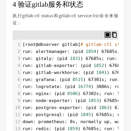
4 验证gitlab服务和状态
执行gitlab-ctl status和gitlab-ctl service-list命令来验
证：
1
[root@dbserver gitlab]
# gitlab-ctl status
2
run: alertmanager: (pid 
1854
) 67685s; run
3
run: gitaly: (pid 
1831
) 67685s; run: log:
4
run: gitlab-exporter: (pid 
1852
) 67685s; 
5
run: gitlab-workhorse: (pid 
1841
) 67685s;
6
run: grafana: (pid 
8515
) 67301s; run: log
7
run: logrotate: (pid 
16774
) 3086s; run: l
8
run: nginx: (pid 
8506
) 67302s; run: log: 
9
run: node-exporter: (pid 
1853
) 67685s; ru
10
run: postgres-exporter: (pid 
1863
) 67685s
11
run: postgresql: (pid 
1845
) 67685s; run: 
12
down: prometheus: 0s, normally up, want u
13
run: redis: (pid 
1859
) 67685s; run: log: 