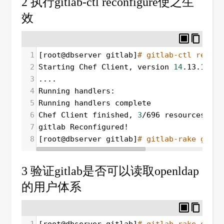
2 执行gitlab-ctl reconfigure使之生
效
1
[root@dbserver gitlab]
# gitlab-ctl reconf
2
Starting Chef Client, version 
14
.13.11
3
....
4
Running handlers:
5
Running handlers complete
6
Chef Client finished, 
3
/696 resources upd
7
gitlab Reconfigured!
8
[root@dbserver gitlab]
# gitlab-rake gitla
3 验证gitlab是否可以读取openldap
的用户体系