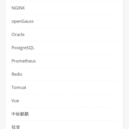
NGINX
openGauss
Oracle
PostgreSQL
Prometheus
Redis
Tomcat
Vue
中标麒麟
投资