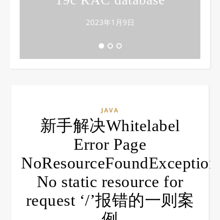
2023年1月9日
JAVA
新手解决Whitelabel
Error Page
NoResourceFoundException
No static resource for
request ‘/’报错的一则案
例