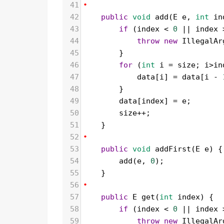
41
•
42
public
void
add
(
E
e
, 
int
in
43
if
 (
index
<
0
||
index
44
throw
new
IllegalAr
45
        }
46
for
 (
int
i
=
size
; 
i
>
in
47
data
[
i
] 
=
data
[
i
-
48
        }
49
data
[
index
] 
=
e
;
50
size
++
;
51
    }
52
•
53
public
void
addFirst
(
E
e
) {
54
add
(
e
, 
0
);
55
    }
56
•
57
public
E
get
(
int
index
) {
58
if
 (
index
<
0
||
index
59
throw
new
IllegalAr