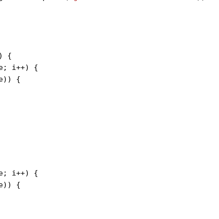
) {
e
; 
i
++
) {
e
)) {
e
; 
i
++
) {
e
)) {