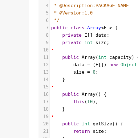
4
* @Description:PACKAGE_NAME
5
* @Version:1.0
6
*/
7
public
class
Array
<
E
>
 {
8
private
E
[] 
data
;
9
private
int
size
;
10
•
11
public
Array
(
int
capacity
) 
12
data
=
 (
E
[]) 
new
Object
13
size
=
0
;
14
    }
15
•
16
public
Array
() {
17
this
(
10
);
18
    }
19
•
20
public
int
getSize
() {
21
return
size
;