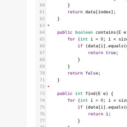
60
        }
61
return
data
[
index
];
62
    }
63
•
64
public
boolean
contains
(
E
e
65
for
 (
int
i
=
0
; 
i
<
siz
66
if
 (
data
[
i
].
equals
(
67
return
true
;
68
            }
69
        }
70
return
false
;
71
    }
72
•
73
public
int
find
(
E
e
) {
74
for
 (
int
i
=
0
; 
i
<
siz
75
if
 (
data
[
i
].
equals
(
76
return
i
;
77
            }