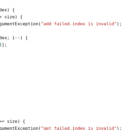
dex
) {
>
size
) {
gumentException
(
"add failed.index is invalid"
);
dex
; 
i
--
) {
1
];
>=
size
) {
gumentException
(
"get failed.index is invalid"
);