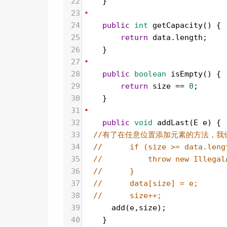
22
    }
23
•
24
public
int
getCapacity
() {
25
return
data
.
length
;
26
    }
27
•
28
public
boolean
isEmpty
() {
29
return
size
==
0
;
30
    }
31
•
32
public
void
addLast
(
E
e
) {
33
//有了在任意位置添加元素的方法，我
34
//      if (size >= data.leng
35
//          throw new Illegal
36
//      }
37
//      data[size] = e;
38
//      size++;
39
add
(
e
,
size
);
40
    }