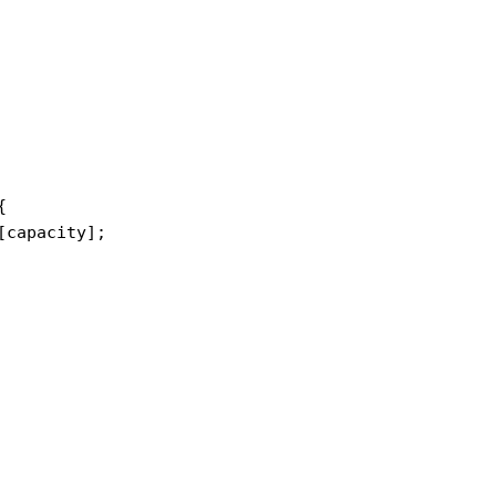
{
[
capacity
];