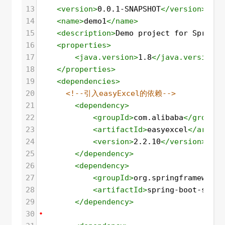
13
<
version
>
0.0.1-SNAPSHOT
</
version
>
14
<
name
>
demo1
</
name
>
15
<
description
>
Demo project for Spring 
16
<
properties
>
17
<
java.version
>
1.8
</
java.version
>
18
</
properties
>
19
<
dependencies
>
20
<!--引入easyExcel的依赖-->
21
<
dependency
>
22
<
groupId
>
com.alibaba
</
groupId
23
<
artifactId
>
easyexcel
</
artifa
24
<
version
>
2.2.10
</
version
>
25
</
dependency
>
26
<
dependency
>
27
<
groupId
>
org.springframework.
28
<
artifactId
>
spring-boot-start
29
</
dependency
>
30
•