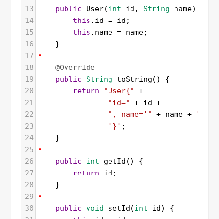
13
public
User
(
int
id
, 
String
name
) {
14
this
.
id
=
id
;
15
this
.
name
=
name
;
16
    }
17
•
18
@Override
19
public
String
toString
() {
20
return
"User{"
+
21
"id="
+
id
+
22
", name='"
+
name
+
'\''
23
'}'
;
24
    }
25
•
26
public
int
getId
() {
27
return
id
;
28
    }
29
•
30
public
void
setId
(
int
id
) {