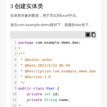
3 创建实体类
实体类对象的数据，用于导出到Excel中去。
放在com.example.demo路径下，新建的dao包下。
1
package
com
.
example
.
demo
.
dao
;
2
•
3
/**
4
* @Author:asher
5
* @Date:2021/5/22 06:44
6
* @Description:com.example.demo.dao
7
* @Version:1.0
8
*/
9
public
class
User
 {
10
private
int
id
;
11
private
String
name
;
12
•