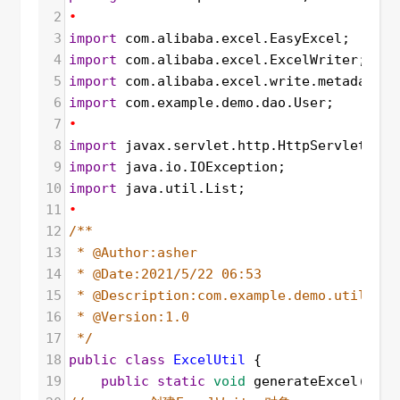
2
•
3
import
com
.
alibaba
.
excel
.
EasyExcel
;
4
import
com
.
alibaba
.
excel
.
ExcelWriter
;
5
import
com
.
alibaba
.
excel
.
write
.
metadata
.
W
6
import
com
.
example
.
demo
.
dao
.
User
;
7
•
8
import
javax
.
servlet
.
http
.
HttpServletResp
9
import
java
.
io
.
IOException
;
10
import
java
.
util
.
List
;
11
•
12
/**
13
* @Author:asher
14
* @Date:2021/5/22 06:53
15
* @Description:com.example.demo.util
16
* @Version:1.0
17
*/
18
public
class
ExcelUtil
 {
19
public
static
void
generateExcel
(
Http