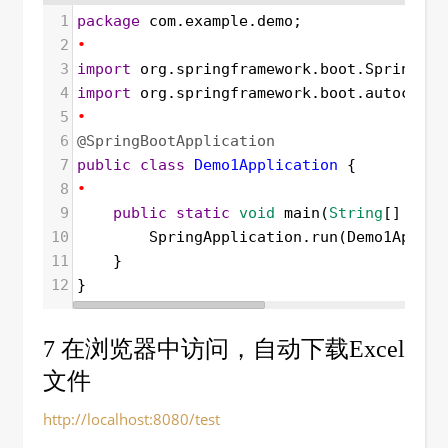
1
package
com
.
example
.
demo
;
2
•
3
import
org
.
springframework
.
boot
.
SpringApp
4
import
org
.
springframework
.
boot
.
autoconfi
5
•
6
@SpringBootApplication
7
public
class
Demo1Application
 {
8
•
9
public
static
void
main
(
String
[] 
args
10
SpringApplication
.
run
(
Demo1Applic
11
    }
12
}
7 在浏览器中访问，自动下载Excel
文件
http://localhost:8080/test