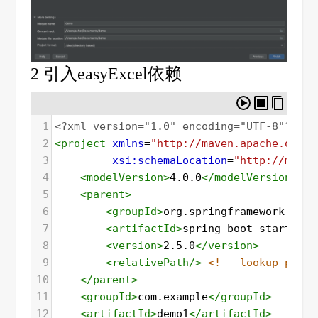
2 引入easyExcel依赖
1
<?xml
version="1.0" encoding="UTF-8"?>
2
<
project
xmlns
=
"http://maven.apache.org/P
3
xsi:schemaLocation
=
"http://maven
4
<
modelVersion
>
4.0.0
</
modelVersion
>
5
<
parent
>
6
<
groupId
>
org.springframework.boot
7
<
artifactId
>
spring-boot-starter-p
8
<
version
>
2.5.0
</
version
>
9
<
relativePath
/>
<!-- lookup paren
10
</
parent
>
11
<
groupId
>
com.example
</
groupId
>
12
<
artifactId
>
demo1
</
artifactId
>