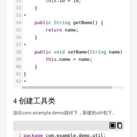
31
this
.
id
=
id
;
32
    }
33
•
34
public
String
getName
() {
35
return
name
;
36
    }
37
•
38
public
void
setName
(
String
name
) {
39
this
.
name
=
name
;
40
    }
41
}
42
•
4 创建工具类
放在com.example.demo路径下，新建的util包下。
1
package
com
.
example
.
demo
.
util
;