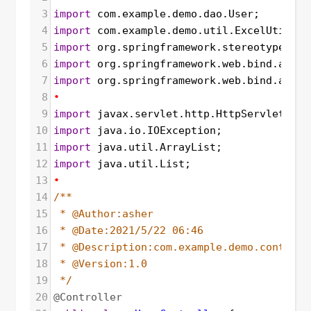
3
import
com
.
example
.
demo
.
dao
.
User
;
4
import
com
.
example
.
demo
.
util
.
ExcelUtil
;
5
import
org
.
springframework
.
stereotype
.
Con
6
import
org
.
springframework
.
web
.
bind
.
annot
7
import
org
.
springframework
.
web
.
bind
.
annot
8
•
9
import
javax
.
servlet
.
http
.
HttpServletResp
10
import
java
.
io
.
IOException
;
11
import
java
.
util
.
ArrayList
;
12
import
java
.
util
.
List
;
13
•
14
/**
15
* @Author:asher
16
* @Date:2021/5/22 06:46
17
* @Description:com.example.demo.controll
18
* @Version:1.0
19
*/
20
@Controller