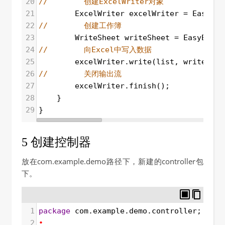
20
//        创建ExcelWriter对象
21
ExcelWriter
excelWriter
=
EasyExc
22
//        创建工作簿
23
WriteSheet
writeSheet
=
EasyExcel
24
//        向Excel中写入数据
25
excelWriter
.
write
(
list
, 
writeShee
26
//        关闭输出流
27
excelWriter
.
finish
();
28
    }
29
}
5 创建控制器
放在com.example.demo路径下，新建的controller包
下。
1
package
com
.
example
.
demo
.
controller
;
2
•