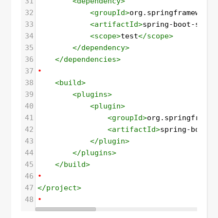
31
<
dependency
>
32
<
groupId
>
org.springframework.
33
<
artifactId
>
spring-boot-start
34
<
scope
>
test
</
scope
>
35
</
dependency
>
36
</
dependencies
>
37
•
38
<
build
>
39
<
plugins
>
40
<
plugin
>
41
<
groupId
>
org.springframew
42
<
artifactId
>
spring-boot-m
43
</
plugin
>
44
</
plugins
>
45
</
build
>
46
•
47
</
project
>
48
•