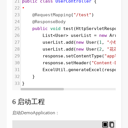
21
public
class
UserController
 {
22
•
23
@RequestMapping
(
"/test"
)
24
@ResponseBody
25
public
void
test
(
HttpServletResponse
26
List
<
User
>
userList
=
new
ArrayLi
27
userList
.
add
(
new
User
(
1
, 
"小红"
))
28
userList
.
add
(
new
User
(
2
, 
"花花"
))
29
response
.
setContentType
(
"applicat
30
response
.
setHeader
(
"Content-Dispo
31
ExcelUtil
.
generateExcel
(
response
,
32
    }
33
}
6 启动工程
启动DemoApplication：