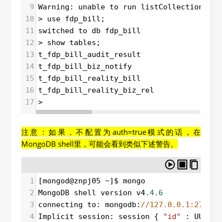
9
Warning
: 
unable
to
run
listCollections
, 
a
10
>
use
fdp_bill
;
11
switched
to
db
fdp_bill
12
>
show
tables
;
13
t_fdp_bill_audit_result
14
t_fdp_bill_biz_notify
15
t_fdp_bill_reality_bill
16
t_fdp_bill_reality_biz_rel
17
>
注意：如果，不配置为auth=true模式的话，在
MongoDB shell里，可能会看到类似下述警告。
1
[
mongod
@
znpj05
~
]
$
mongo
2
MongoDB
shell
version
v4
.4.6
3
connecting
to
: 
mongodb
:
//127.0.0.1:27017/
4
Implicit
session
: 
session
 { 
"id"
 : 
UUID
(
"