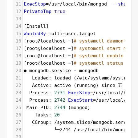
11
ExecStop
=
/usr/local/bin/mongod  
--shutdow
12
PrivateTmp
=
true
13
14
[Install]  
15
WantedBy
=
multi-user.target 
16
[root@localhost ~]
# systemctl daemon-relo
17
[root@localhost ~]
# systemctl start mongo
18
[root@localhost ~]
# systemctl enable mong
19
[root@localhost ~]
# systemctl status mong
20
● mongodb.service 
-
 mongodb
21
   Loaded: loaded (/etc/systemd/system/mo
22
   Active: active (running) since 五 
2022
23
  Process: 
2731
ExecStop
=
/usr/local/bin/m
24
  Process: 
2742
ExecStart
=
/usr/local/bin/
25
 Main PID: 
2744
 (mongod)
26
    Tasks: 
20
27
   CGroup: /system.slice/mongodb.service
28
           └─2744 /usr/local/bin/mongod 
-
29