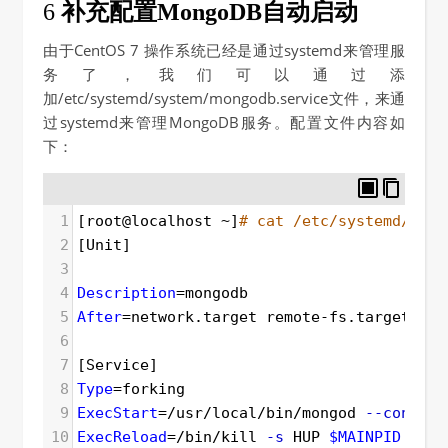
6
补充配置MongoDB自动启动
由于CentOS 7 操作系统已经是通过systemd来管理服
务了，我们可以通过添
加/etc/systemd/system/mongodb.service文件，来通
过systemd来管理MongoDB服务。配置文件内容如
下：
1
[root@localhost ~]
# cat /etc/systemd/syst
2
[Unit]  
3
4
Description
=
mongodb   
5
After
=
network.target remote-fs.target nss
6
7
[Service]  
8
Type
=
forking  
9
ExecStart
=
/usr/local/bin/mongod 
--config
 
10
ExecReload
=
/bin/kill 
-s
 HUP 
$MAINPID