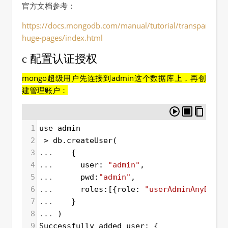
官方文档参考：
https://docs.mongodb.com/manual/tutorial/transparent-
huge-pages/index.html
c 配置认证授权
mongo超级用户先连接到admin这个数据库上，再创
建管理账户：
1
use
admin
2
>
db
.
createUser
(
3
...
    {
4
...
user
: 
"admin"
,
5
...
pwd
:
"admin"
,
6
...
roles
:[{
role
: 
"userAdminAnyDatab
7
...
    }
8
...
 )
9
Successfully
added
user
: {