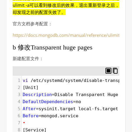
ulimit -a可以看到修改后的效果，退出重新登录之后，
却发现之前的配置失效了。
官方文档参考配置：
https://docs.mongodb.com/manual/reference/ulimit/
b 修改Transparent huge pages
新建配置文件：
1
vi
 /etc/systemd/system/disable-transparen
2
[Unit]
3
Description
=
Disable Transparent Huge Page
4
DefaultDependencies
=
no
5
After
=
sysinit.target local-fs.target
6
Before
=
mongod.service
7
•
8
[Service]