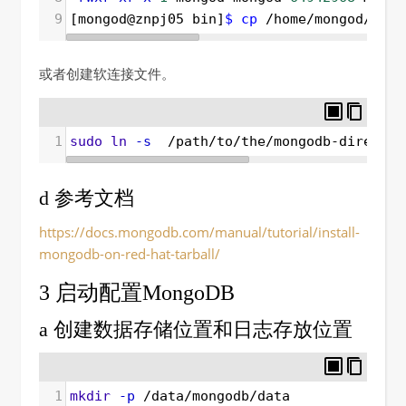
9
[mongod@znpj05 bin]
$ cp
 /home/mongod/mong
或者创建软连接文件。
1
sudo
ln
-s
  /path/to/the/mongodb-director
d 参考文档
https://docs.mongodb.com/manual/tutorial/install-
mongodb-on-red-hat-tarball/
3 启动配置MongoDB
a 创建数据存储位置和日志存放位置
1
mkdir
-p
 /data/mongodb/data