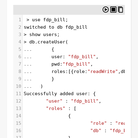
1
>
use
fdp_bill
;
2
switched
to
db
fdp_bill
3
>
show
users
;
4
>
db
.
createUser
(
5
...
       {
6
...
user
: 
"fdp_bill"
,
7
...
pwd
:
"fdp_bill"
,
8
...
roles
:[{
role
:
"readWrite"
,
db
:
"fd
9
...
       }
10
...
   )
11
Successfully
added
user
: {
12
"user"
 : 
"fdp_bill"
,
13
"roles"
 : [
14
                {
15
"role"
 : 
"readWri
16
"db"
 : 
"fdp_bill"