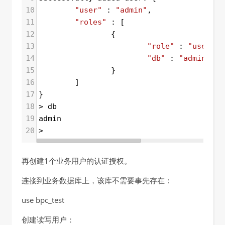
10
"user"
 : 
"admin"
,
11
"roles"
 : [
12
                {
13
"role"
 : 
"userAdm
14
"db"
 : 
"admin"
15
                }
16
        ]
17
}
18
>
db
19
admin
20
>
再创建1个业务用户的认证授权。
连接到业务数据库上，该库不需要事先存在：
use bpc_test
创建读写用户：