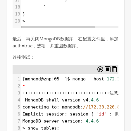
17
                }
18
        ]
19
}
20
>
最后，再关闭MongoDB数据库，在配置文件里，添加
auth=true，选项，并重启数据库。
连接测试：
1
[
mongod
@
znpj05
~
]
$
mongo
--
host
172.30.22
2
•
3
+++++++++++++++++++++++++++++++++
注意上面
4
MongoDB
shell
version
v4
.4.6
5
connecting
to
: 
mongodb
:
//172.30.220.88:27
6
Implicit
session
: 
session
 { 
"id"
 : 
UUID
(
"
7
MongoDB
server
version
: 
4.4.6
8
>
show
tables
;