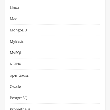
Linux
Mac
MongoDB
MyBatis
MySQL
NGINX
openGauss
Oracle
PostgreSQL
Prometheus