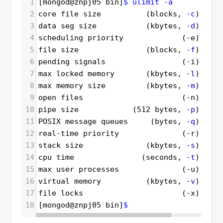
1
[mongod@znpj05 bin]
$ ulimit
-a
2
core file size          (blocks, 
-c
) 
0
3
data seg size           (kbytes, 
-d
) unli
4
scheduling priority             (-e) 
0
5
file size               (blocks, 
-f
) unli
6
pending signals                 (-i) 
1278
7
max locked memory       (kbytes, 
-l
) 
64
8
max memory size         (kbytes, 
-m
) unli
9
open files                      (-n) 
6400
10
pipe size            (512 bytes, 
-p
) 
8
11
POSIX message queues     (bytes, 
-q
) 
8192
12
real-time priority              (-r) 
0
13
stack size              (kbytes, 
-s
) 
8192
14
cpu time               (seconds, 
-t
) unli
15
max user processes              (-u) 
1278
16
virtual memory          (kbytes, 
-v
) unli
17
file locks                      (-x) unli
18
[mongod@znpj05 bin]
$ 