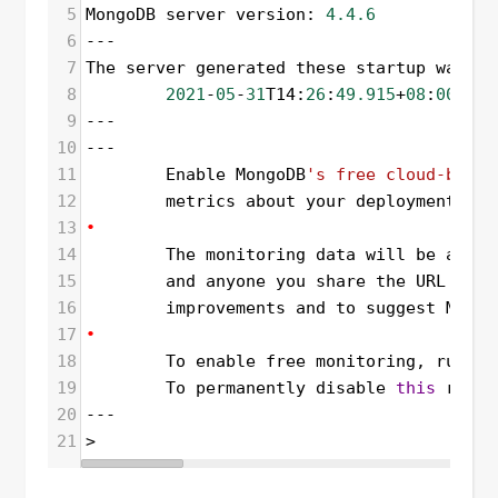
5
MongoDB
server
version
: 
4.4.6
6
---
7
The
server
generated
these
startup
warnin
8
2021
-
05
-
31
T14
:
26
:
49.915
+
08
:
00
: 
Ac
9
---
10
---
11
Enable
MongoDB
's free cloud-based
12
metrics
about
your
deployment
 (
di
13
•
14
The
monitoring
data
will
be
avail
15
and
anyone
you
share
the
URL
with
16
improvements
and
to
suggest
Mongo
17
•
18
To
enable
free
monitoring
, 
run
th
19
To
permanently
disable
this
remin
20
---
21
>