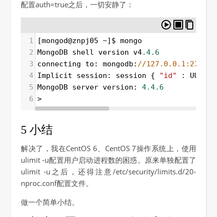
配置auth=true之后，一切安静了：
1
[
mongod
@
znpj05
~
]
$
mongo
2
MongoDB
shell
version
v4
.4.6
3
connecting
to
: 
mongodb
:
//127.0.0.1:27017/
4
Implicit
session
: 
session
 { 
"id"
 : 
UUID
(
"
5
MongoDB
server
version
: 
4.4.6
6
>
5 小结
解决了，我在CentOS 6、CentOS 7操作系统上，使用
ulimit -u配置用户启动进程数的困惑。原来单独配置了
ulimit -u之后，还得注意/etc/security/limits.d/20-
nproc.conf配置文件。
做一个简单小结。