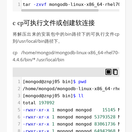
1
tar 
-zxvf
 mongodb-linux-x86_64-rhel70-4.4
c cp可执行文件或创建软连接
将解压出来的安装包中的bin路径下的可执行文件cp
到/usr/local/bin路径下。
cp /home/mongod/mongodb-linux-x86_64-rhel70-
4.4.6/bin/* /usr/local/bin
1
[mongod@znpj05 bin]
$ pwd
2
/home/mongod/mongodb-linux-x86_64-rhel70-
3
[mongod@znpj05 bin]
$ ll
4
total 
197092
5
-rwxr-xr-x
1
 mongod mongod    
15145
 May  
6
-rwxr-xr-x
1
 mongod mongod 
53793528
 May  
7
-rwxr-xr-x
1
 mongod mongod 
83061736
 May  
8
-rwxr-xr-x
1
 mongod mongod 
64942968
 May  