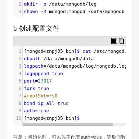
2
mkdir
-p
 /data/mongodb/log
3
chown
-R
 mongod:mongod /data/mongodb
b 创建配置文件
1
[mongod@znpj05 bin]
$ cat
 /etc/mongod.conf
2
dbpath
=
/data/mongodb/data
3
logpath
=
/data/mongodb/log/mongodb.log
4
logappend
=
true
5
port
=
27017
6
fork
=
true
7
#replSet=rs0
8
bind_ip_all
=
true
9
auth
=
true
10
[mongod@znpj05 bin]
$ 
注意：初始化时，可以先不配置auth=true，等后面数