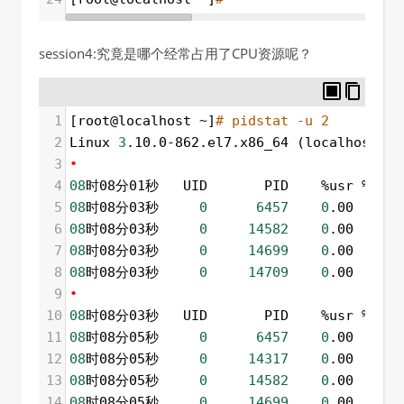
session4:究竟是哪个经常占用了CPU资源呢？
1
[root@localhost ~]
# pidstat -u 2
2
Linux 
3
.10.0-862.el7.x86_64 (localhost.lo
3
•
4
08
时08分01秒   UID       PID    %usr %syste
5
08
时08分03秒     
0
6457
0
.00    
1
.
6
08
时08分03秒     
0
14582
0
.00   
74
.
7
08
时08分03秒     
0
14699
0
.00   
18
.
8
08
时08分03秒     
0
14709
0
.00    
0
.
9
•
10
08
时08分03秒   UID       PID    %usr %syste
11
08
时08分05秒     
0
6457
0
.00   
12
.
12
08
时08分05秒     
0
14317
0
.00    
0
.
13
08
时08分05秒     
0
14582
0
.00   
76
.
14
08
时08分05秒     
0
14699
0
.00    
8
.