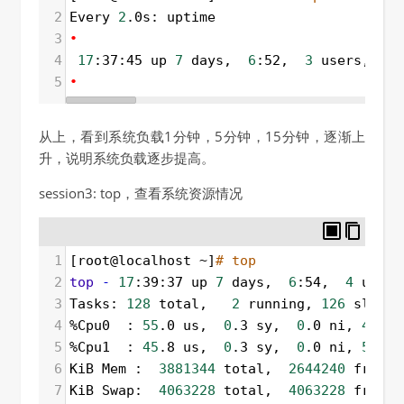
2
Every 
2
.0s: uptime                       
3
•
4
17
:37:45 up 
7
 days,  
6
:52,  
3
 users,  lo
5
•
从上，看到系统负载1分钟，5分钟，15分钟，逐渐上
升，说明系统负载逐步提高。
session3: top，查看系统资源情况
1
[root@localhost ~]
# top
2
top
-
17
:39:37 up 
7
 days,  
6
:54,  
4
 users
3
Tasks: 
128
 total,   
2
 running, 
126
 sleepi
4
%Cpu0  : 
55
.0 us,  
0
.3 sy,  
0
.0 ni, 
44
.7 
5
%Cpu1  : 
45
.8 us,  
0
.3 sy,  
0
.0 ni, 
53
.8 
6
KiB Mem :  
3881344
 total,  
2644240
 free, 
7
KiB Swap:  
4063228
 total,  
4063228
 free, 