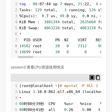
1
top
-
08
:07:44 up 
7
 days, 
21
:22,  
4
 users
2
Tasks: 
129
 total,   
3
 running, 
126
 sleepi
3
%Cpu(s):  
0
.7 us, 
49
.8 sy,  
0
.0 ni, 
49
.0 
4
KiB Mem :  
3881344
 total,  
2635660
 free, 
5
KiB Swap:  
4063228
 total,  
4063228
 free, 
6
•
7
  PID USER      PR  NI    VIRT    RES    
8
14582
 root      
20
0
7312
96
9
14699
 root      
20
0
0
0
session3:查看CPU资源使用情况
1
[root@localhost ~]
# mpstat -P ALL 2
2
Linux 
3
.10.0-862.el7.x86_64 (localhost.lo
3
•
4
08
时08分39秒  CPU    %usr   %nice    %sys %
5
08
时08分41秒  all    
0
.26    
0
.00   
41
.15 