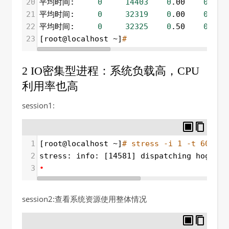
20
平均时间:     
0
14403
0
.00    
0
.50 
21
平均时间:     
0
32319
0
.00    
0
.50 
22
平均时间:     
0
32325
0
.50    
0
.00 
23
[root@localhost ~]
# 
2 IO密集型进程：系统负载高，CPU
利用率也高
session1:
1
[root@localhost ~]
# stress -i 1 -t 600
2
stress: info: [14581] dispatching hogs: 
0
3
•
session2:查看系统资源使用整体情况