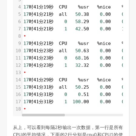
4
17
时41分19秒  CPU    %usr   %nice    %sys %
5
17
时41分21秒  all   
50
.38    
0
.00    
0
.50 
6
17
时41分21秒    
0
58
.29    
0
.00    
0
.00 
7
17
时41分21秒    
1
42
.50    
0
.00    
1
.00 
8
•
9
17
时41分21秒  CPU    %usr   %nice    %sys %
10
17
时41分23秒  all   
50
.63    
0
.00    
0
.25 
11
17
时41分23秒    
0
68
.16    
0
.00    
0
.50 
12
17
时41分23秒    
1
32
.32    
0
.00    
0
.51 
13
•
14
17
时41分29秒  CPU    %usr   %nice    %sys %
15
17
时41分31秒  all   
50
.25    
0
.00    
0
.50 
16
17
时41分31秒    
0
0
.51    
0
.00    
0
.51 
17
17
时41分31秒    
1
100
.00    
0
.00    
0
.00 
18
•
从上，可以看到每隔2秒输出一次数据，第一行是所有
CPU的平均情况，下面的2行分别是cpu0和CPU1的使