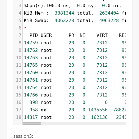
3
%Cpu(s):100.0 us,  
0
.0 sy,  
0
.0 ni,  
0
.0 
4
KiB Mem :  
3881344
 total,  
2634404
 free, 
5
KiB Swap:  
4063228
 total,  
4063228
 free, 
6
•
7
  PID USER      PR  NI    VIRT    RES    
8
14759
 root      
20
0
7312
96
9
14762
 root      
20
0
7312
96
10
14763
 root      
20
0
7312
96
11
14765
 root      
20
0
7312
96
12
14760
 root      
20
0
7312
96
13
14761
 root      
20
0
7312
96
14
14764
 root      
20
0
7312
96
15
14766
 root      
20
0
7312
96
16
398
 root      
20
0
0
0
17
958
 nx        
20
0
1435556
78824
7
18
14317
 root      
20
0
162136
2340
1
session3: