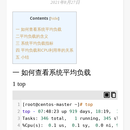
2021年8月27日
Contents
[
hide
]
一 如何查看系统平均负载
二平均负载的含义
三 系统平均负载指标
四 平均负载和CPU利用率的关系
五 小结
一 如何查看系统平均负载
1 top
1
[root@centos-master ~]
# top
2
top
-
07
:48:23 up 
919
 days, 
18
:19,  
1
 use
3
Tasks: 
346
 total,   
1
 running, 
345
 sleepi
4
%Cpu(s):  
0
.1 us,  
0
.1 sy,  
0
.0 ni, 
99
.8 