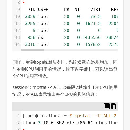
8
•
9
  PID USER      PR  NI    VIRT    RES    
10
3029
 root      
20
0
7312
100
11
3255
 root      
20
0
162112
2204
1
12
9
 root      
20
0
0
0
13
958
 nx        
20
0
1435556
78824
7
14
3016
 root      
20
0
157852
2572
1
同样，看到top输出结果中，系统负载在逐步增加，同
时看到CPU利用率的情况，按下数字键1，可以调出每
个CPU使用率情况。
session4: mpstat -P ALL 2;每隔2秒输出1次CPU使用
情况，-P ALL表示输出每个CPU的具体信息；
1
[root@localhost ~]
# mpstat  -P ALL 2
2
Linux 
3
.10.0-862.el7.x86_64 (localhost.lo
3
•