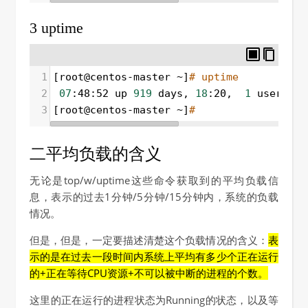
3 uptime
1
[root@centos-master ~]
# uptime 
2
07
:48:52 up 
919
 days, 
18
:20,  
1
 user,  l
3
[root@centos-master ~]
# 
二平均负载的含义
无论是top/w/uptime这些命令获取到的平均负载信
息，表示的过去1分钟/5分钟/15分钟内，系统的负载
情况。
但是，但是，一定要描述清楚这个负载情况的含义：
表
示的是在过去一段时间内系统上平均有多少个正在运行
的+正在等待CPU资源+不可以被中断的进程的个数。
这里的正在运行的进程状态为Running的状态，以及等