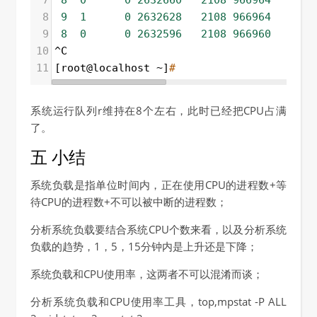
7
8
0
0
2632660
2108
966964
0
8
9
1
0
2632628
2108
966964
0
9
8
0
0
2632596
2108
966960
0
10
^C
11
[root@localhost ~]
# 
系统运行队列r维持在8个左右，此时已经把CPU占满
了。
五 小结
系统负载是指单位时间内，正在使用CPU的进程数+等
待CPU的进程数+不可以被中断的进程数；
分析系统负载要结合系统CPU个数来看，以及分析系统
负载的趋势，1，5，15分钟内是上升还是下降；
系统负载和CPU使用率，这两者不可以混淆而谈；
分析系统负载和CPU使用率工具，top,mpstat -P ALL