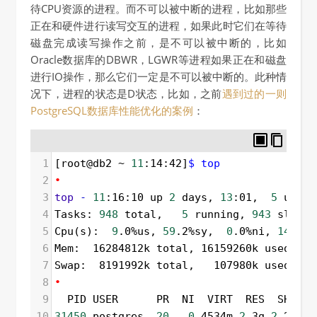
待CPU资源的进程。而不可以被中断的进程，比如那些
正在和硬件进行读写交互的进程，如果此时它们在等待
磁盘完成读写操作之前，是不可以被中断的，比如
Oracle数据库的DBWR，LGWR等进程如果正在和磁盘
进行IO操作，那么它们一定是不可以被中断的。此种情
况下，进程的状态是D状态，比如，之前
遇到过的一则
PostgreSQL数据库性能优化的案例
：
1
[root@db2 ~ 
11
:14:42]
$ top
2
•
3
top
-
11
:16:10 up 
2
 days, 
13
:01,  
5
 users
4
Tasks: 
948
 total,   
5
 running, 
943
 sleepi
5
Cpu(s):  
9
.0%us, 
59
.2%sy,  
0
.0%ni, 
14
.1%i
6
Mem:  16284812k total, 16159260k used,   
7
Swap:  8191992k total,   107980k used,  8
8
•
9
  PID USER      PR  NI  VIRT  RES  SHR S 
10
31450
 postgres  
20
0
 4534m 
2
.3g 
2
.2g D 