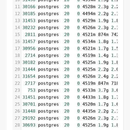
11
30166
 postgres  
20
0
 4528m 
2
.3g 
2
.2g D 
12
30185
 postgres  
20
0
 4494m 
2
.2g 
2
.1g D 
13
31453
 postgres  
20
0
 4529m 
1
.9g 
1
.8g D 
14
30232
 postgres  
20
0
 4526m 
2
.3g 
2
.1g D 
15
2811
 postgres  
20
0
 4521m 874m 742m D 
16
31457
 postgres  
20
0
 4534m 
1
.8g 
1
.7g R 
17
30956
 postgres  
20
0
 4521m 
1
.7g 
1
.5g D 
18
2714
 postgres  
20
0
 4519m 
1
.4g 
1
.3g D 
19
30182
 postgres  
20
0
 4525m 
1
.9g 
1
.8g D 
20
31444
 postgres  
20
0
 4525m 
2
.2g 
2
.0g D 
21
31654
 postgres  
20
0
 4526m 
2
.4g 
2
.2g D 
22
2717
 postgres  
20
0
 4519m 847m 718m D 
23
753
 postgres  
20
0
 4533m 
3
.7g 
3
.6g D 
24
31451
 postgres  
20
0
 4433m 
1
.8g 
1
.7g D 
25
30701
 postgres  
20
0
 4520m 
1
.7g 
1
.6g D 
26
31448
 postgres  
20
0
 4435m 
2
.2g 
2
.1g D 
27
29192
 postgres  
20
0
 4526m 
2
.3g 
2
.1g D 
28
30693
 postgres  
20
0
 4525m 
1
.9g 
1
.8g D 