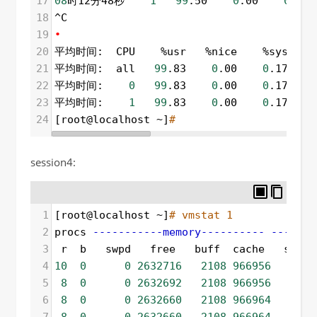
17
08
时12分48秒    
1
99
.50    
0
.00    
0
.50 
18
^C
19
•
20
平均时间:  CPU    %usr   %nice    %sys %iowa
21
平均时间:  all   
99
.83    
0
.00    
0
.17    
22
平均时间:    
0
99
.83    
0
.00    
0
.17    
23
平均时间:    
1
99
.83    
0
.00    
0
.17    
24
[root@localhost ~]
# 
session4:
1
[root@localhost ~]
# vmstat 1
2
procs 
-----------memory----------
---swap
3
 r  b   swpd   free   buff  cache   si   
4
10
0
0
2632716
2108
966956
0
5
8
0
0
2632692
2108
966956
0
6
8
0
0
2632660
2108
966964
0