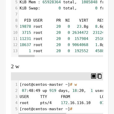
5
KiB Mem : 
65928364
 total,  
1085848
 free, 
6
KiB Swap:        
0
 total,        
0
 free, 
7
8
  PID USER      PR  NI    VIRT    RES    
9
19878
 root      
20
0
23
.8g   
8
.6g   
6
10
3715
 root      
20
0
2634472
23124
1
11
11231
 root      
20
0
157984
2516
1
12
18637
 root      
20
0
9064068
1
.8g   
5
13
1
 root      
20
0
192552
4588
1
2 w
1
[root@centos-master ~]
# w
2
07
:48:49 up 
919
 days, 
18
:20,  
1
 user,  l
3
USER     TTY      FROM             LOGIN@
4
root     pts/4    
172
.16.116.10    
07
:48 
5
[root@centos-master ~]
# 