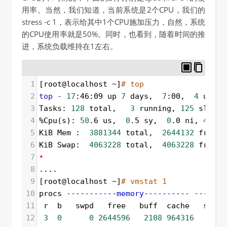
用率。当然，我们知道，当前系统是2个CPU，我们的
stress -c 1，表示给其中1个CPU施加压力，自然，系统
的CPU使用率就是50%。同时，也看到，随着时间的推
进，系统负载维持在1左右。
1
[root@localhost ~]
# top
2
top
-
17
:46:09 up 
7
 days,  
7
:00,  
4
 users
3
Tasks: 
128
 total,   
3
 running, 
125
 sleepi
4
%Cpu(s): 
50
.6 us,  
0
.5 sy,  
0
.0 ni, 
48
.9 
5
KiB Mem :  
3881344
 total,  
2644132
 free, 
6
KiB Swap:  
4063228
 total,  
4063228
 free, 
7
•
8
....
9
[root@localhost ~]
# vmstat 1
10
procs 
-----------memory----------
---swap
11
 r  b   swpd   free   buff  cache   si   
12
3
0
0
2644596
2108
964316
0