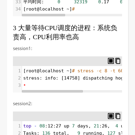
33
平均时间:     
0
32319
0
.17    
0
.00 
34
[root@localhost ~]
# 
3 大量等待CPU调度的进程：系统负
责高，CPU利用率也高
session1:
1
[root@localhost ~]
# stress -c 8 -t 600
2
stress: info: [14758] dispatching hogs: 
8
3
•
session2:
1
top
-
08
:12:27 up 
7
 days, 
21
:26,  
4
 users
2
Tasks: 
136
 total,   
9
 running, 
127
 sleepi