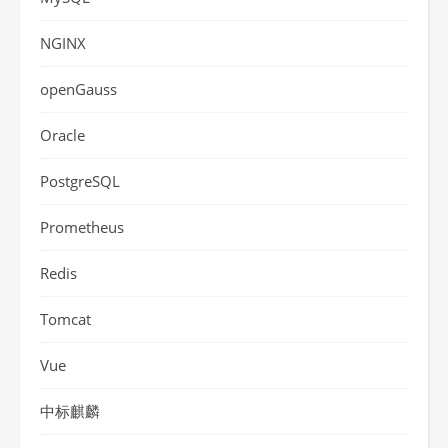
NGINX
openGauss
Oracle
PostgreSQL
Prometheus
Redis
Tomcat
Vue
中标麒麟