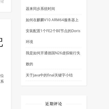
评论
器来同步系统时间
如何在麒麟V10 ARM64服务器上
安装配置1个FE2个BE节点的Doris
配
环境
我是如何开通德国N26虚拟银行失
败的
关于Java中的final关键字小结
器位
器系
近期评论