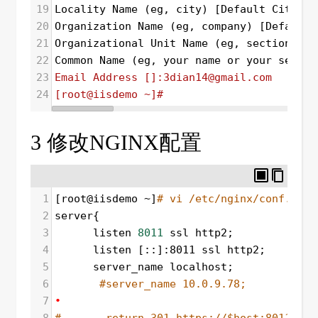
19
Locality Name (eg, city) [Default City]:x
20
Organization Name (eg, company) [Default 
21
Organizational Unit Name (eg, section) []
22
Common Name (eg, your name or your server
23
Email Address []:3dian14@gmail.com
24
[root@iisdemo ~]# 
3 修改NGINX配置
1
[root@iisdemo ~]
# vi /etc/nginx/conf.d/gx
2
server{
3
      listen 
8011
 ssl http2;
4
      listen [::]:8011 ssl http2;
5
      server_name localhost;
6
#server_name 10.0.9.78;
7
•