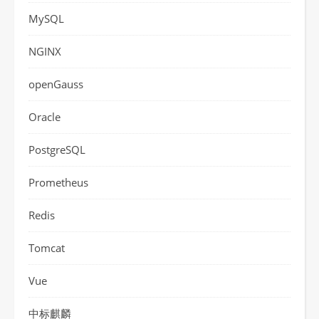
MySQL
NGINX
openGauss
Oracle
PostgreSQL
Prometheus
Redis
Tomcat
Vue
中标麒麟