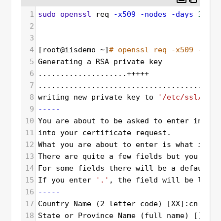
1
sudo
openssl
 req 
-x509
-nodes
-days
36500
2
3
4
[root@iisdemo ~]
# openssl req -x509 -node
5
Generating a RSA private key
6
....................
+++++
7
.........................................
8
writing new private key to 
'/etc/ssl/priv
9
-----
10
You are about to be asked to enter inform
11
into your certificate request.
12
What you are about to enter is what is ca
13
There are quite a few fields but you can 
14
For some fields there will be a default v
15
If you enter 
'.'
, the field will be left 
16
-----
17
Country Name (2 letter code) [XX]:cn
18
State or Province Name (full name) []:fuj