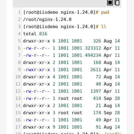
1
[root@iisdemo nginx-1.24.0]
# pwd
2
/root/nginx-1.24.0
3
[root@iisdemo nginx-1.24.0]
# ll
4
total 
816
5
drwxr-xr-x 
6
1001
1001
326
 Aug 
14
15
:5
6
-rw-r--r--
1
1001
1001
323312
 Apr 
11
09
:4
7
-rw-r--r--
1
1001
1001
494234
 Apr 
11
09
:4
8
drwxr-xr-x 
2
1001
1001
168
 Aug 
14
15
:5
9
-rwxr-xr-x
1
1001
1001
2611
 Apr 
11
09
:4
10
drwxr-xr-x 
4
1001
1001
72
 Aug 
14
15
:5
11
drwxr-xr-x 
2
1001
1001
40
 Aug 
14
15
:5
12
-rw-r--r--
1
1001
1001
1397
 Apr 
11
09
:4
13
-rw-r--r--
1
 root root    
414
 Sep 
28
16
:2
14
drwxr-xr-x 
2
1001
1001
21
 Aug 
14
15
:5
15
drwxr-xr-x 
3
 root root    
174
 Sep 
28
16
:2
16
-rw-r--r--
1
1001
1001
49
 Apr 
11
09
:4
17
drwxr-xr-x 
9
1001
1001
91
 Aug 
14
15
:5