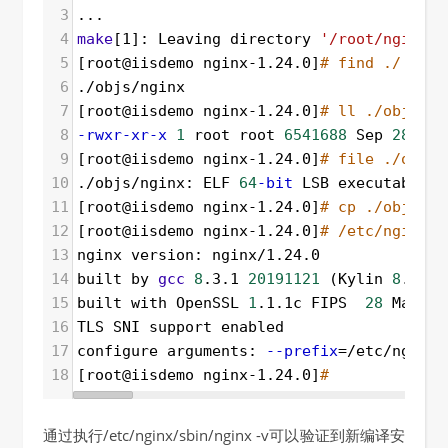
3
...
4
make
[1]: Leaving directory 
'/root/nginx-1
5
[root@iisdemo nginx-1.24.0]
# find ./ -nam
6
./objs/nginx
7
[root@iisdemo nginx-1.24.0]
# ll ./objs/ng
8
-rwxr-xr-x
1
 root root 
6541688
 Sep 
28
16
:
9
[root@iisdemo nginx-1.24.0]
# file ./objs/
10
./objs/nginx: ELF 
64
-bit
 LSB executable, 
11
[root@iisdemo nginx-1.24.0]
# cp ./objs/ng
12
[root@iisdemo nginx-1.24.0]
# /etc/nginx/s
13
nginx version: nginx/1.24.0
14
built by 
gcc
8
.3.1 
20191121
 (Kylin 
8
.3.1-
15
built with OpenSSL 
1
.1.1c FIPS  
28
 May 
20
16
TLS SNI support enabled
17
configure arguments: 
--prefix
=
/etc/nginx 
18
[root@iisdemo nginx-1.24.0]
#
通过执行/etc/nginx/sbin/nginx -v可以验证到新编译安