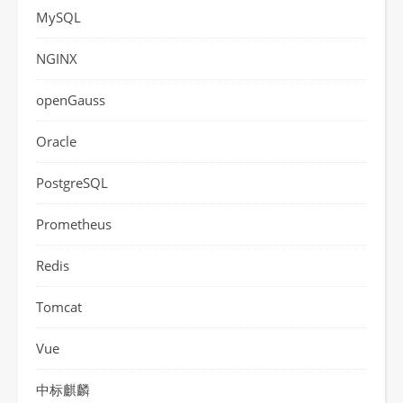
MySQL
NGINX
openGauss
Oracle
PostgreSQL
Prometheus
Redis
Tomcat
Vue
中标麒麟