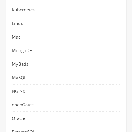
Kubernetes
Linux
Mac
MongoDB
MyBatis
MySQL
NGINX
openGauss
Oracle
PostgreSQL